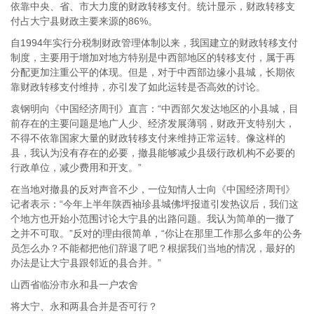
依靠中央、省、市大力度的财政转移支付。统计显示，财政转移支
付占大宁县财政主要来源的86%。
自1994年实行分税制财政管理体制以来，我国建立的财政转移支付
制度，主要用于增加对地方特别是中西部地区的转移支付，属于再
分配更加注重公平的体现。但是，对于中西部边缘小县城，长期依
靠财政转移支付维持，亦引发了如此运转是否高效的讨论。
袁钢明向《中国经济周刊》直言：“中西部欠发达地区的小县城，目
前存在的主要问题是地广人少、经济发展薄弱，财政开支特别大，
不得不依靠国家大量的财政转移支付来维持正常运转。像这样的
县，我认为没有存在的必要，撤县能够减少县级行政机构不必要的
行政单位，减少费用和开支。”
在当地对撤县的反对声音不少，一位知情人士向《中国经济周刊》
记者表示：“今年上半年陕西袖珍县城佛坪报道引发热议后，我们这
个地方也开始小范围讨论大宁县的出路问题。我认为简单的一撤了
之并不可取。”反对的理由很简单，“你让在那里工作那么多年的公务
员怎么办？不能都把他们辞退了吧？根据我们当地的情况，最好的
办法是让大宁县跟邻近的县合并。”
山西省临汾市永和县一户农舍
将大宁、永和两县合并是否可行？