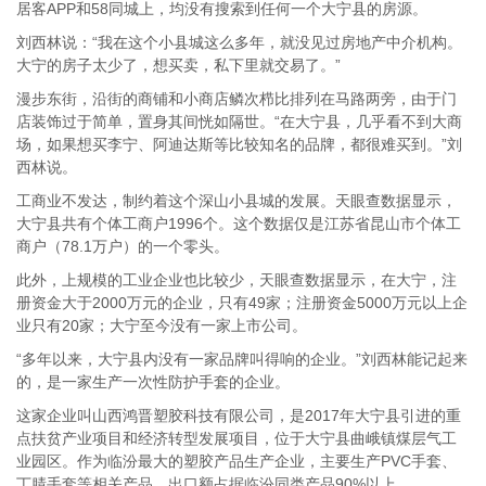
居客APP和58同城上，均没有搜索到任何一个大宁县的房源。
刘西林说：“我在这个小县城这么多年，就没见过房地产中介机构。
大宁的房子太少了，想买卖，私下里就交易了。”
漫步东街，沿街的商铺和小商店鳞次栉比排列在马路两旁，由于门
店装饰过于简单，置身其间恍如隔世。“在大宁县，几乎看不到大商
场，如果想买李宁、阿迪达斯等比较知名的品牌，都很难买到。”刘
西林说。
工商业不发达，制约着这个深山小县城的发展。天眼查数据显示，
大宁县共有个体工商户1996个。这个数据仅是江苏省昆山市个体工
商户（78.1万户）的一个零头。
此外，上规模的工业企业也比较少，天眼查数据显示，在大宁，注
册资金大于2000万元的企业，只有49家；注册资金5000万元以上企
业只有20家；大宁至今没有一家上市公司。
“多年以来，大宁县内没有一家品牌叫得响的企业。”刘西林能记起来
的，是一家生产一次性防护手套的企业。
这家企业叫山西鸿晋塑胶科技有限公司，是2017年大宁县引进的重
点扶贫产业项目和经济转型发展项目，位于大宁县曲峨镇煤层气工
业园区。作为临汾最大的塑胶产品生产企业，主要生产PVC手套、
丁腈手套等相关产品，出口额占据临汾同类产品90%以上。