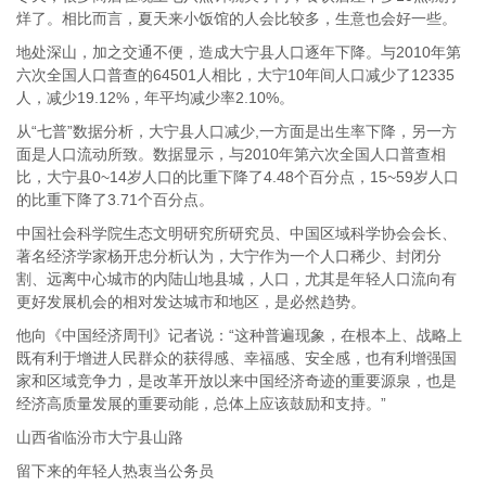
烊了。相比而言，夏天来小饭馆的人会比较多，生意也会好一些。
地处深山，加之交通不便，造成大宁县人口逐年下降。与2010年第
六次全国人口普查的64501人相比，大宁10年间人口减少了12335
人，减少19.12%，年平均减少率2.10%。
从“七普”数据分析，大宁县人口减少,一方面是出生率下降，另一方
面是人口流动所致。数据显示，与2010年第六次全国人口普查相
比，大宁县0~14岁人口的比重下降了4.48个百分点，15~59岁人口
的比重下降了3.71个百分点。
中国社会科学院生态文明研究所研究员、中国区域科学协会会长、
著名经济学家杨开忠分析认为，大宁作为一个人口稀少、封闭分
割、远离中心城市的内陆山地县城，人口，尤其是年轻人口流向有
更好发展机会的相对发达城市和地区，是必然趋势。
他向《中国经济周刊》记者说：“这种普遍现象，在根本上、战略上
既有利于增进人民群众的获得感、幸福感、安全感，也有利增强国
家和区域竞争力，是改革开放以来中国经济奇迹的重要源泉，也是
经济高质量发展的重要动能，总体上应该鼓励和支持。”
山西省临汾市大宁县山路
留下来的年轻人热衷当公务员