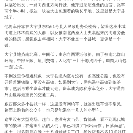
从临汾出发，一路向西北方向行驶。他穿过层层叠叠的山峦，驱车
两个半小时，抵达一块被大山包围着的狭长平地，这里就是大宁县
城了。
他将车停靠在大宁县东街61号县人民政府办公楼旁，望着这座小城
街道上稀稀疏疏的人群，以及被南北两座大山夹裹起来的街道旁低
矮的楼房，感觉跟去年相同：大宁不像是一个县城，更像是一个
镇。
大宁县地势南北高，中间低，由东向西逐渐倾斜。由于被南北群山
环绕，中部丘陵、垣川交错，因此有“三川十塬沟四千，周围大山包
一圈”之说。
不到这里你很难想象，大宁县境内至今没有一条高速公路，也没有
开通普通铁路，更没有高铁。如果到大宁，需先乘坐高铁到临汾
市，然后再乘坐班车才能到达。班车成为除私家车之外，大宁通向
外面世界最重要的交通工具。
跟西部众多小县城一样，这里没有网约车，就连出租车也不常见。
路面上跑着的公交车，也只是能乘坐十几人的小型车。
这里没有大型商场、超市，也没有麦当劳、肯德基，看不到现代城
市的繁华，在这里生活的人们，早已习惯了“日出而作，日落而息”。
冬天，很多商店在晚上七八点钟就关了门，餐饮店差不多10点就打