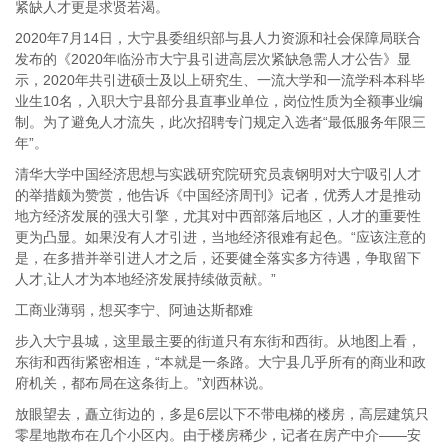
紧缺人才更是求贤若渴。
2020年7月14日，大宁县委组织部与县人力资源和社会保障局联合
发布的《2020年临汾市大宁县引进高层次紧缺急需人才公告》显
示，2020年共引进硕士及以上研究生、一流大学和一流学科本科毕
业生10名，入职大宁县部分县直事业单位，岗位性质为全额事业编
制。为了避免人才流失，此次招聘专门规定入选者“最低服务年限三
年”。
清华大学中国经济思想与实践研究院研究员袁钢明对大宁吸引人才
的举措颇为赞赏，他告诉《中国经济周刊》记者，优秀人才是推动
地方经济发展的强大引擎，尤其对中西部落后地区，人才的重要性
更为凸显。如果没有人才引进，当地经济很难有起色。“应该注意的
是，在多措并举引进人才之后，还要健全落实多方待遇，争取留下
人才,让人才为本地经济发展持续做贡献。”
工商业薄弱，想买李宁、阿迪达斯都难
步入大宁县城，这里最主要的街道只有东街和西街。从地图上看，
东街和西街紧密相连，“本就是一条路。大宁县几乎所有的商业和政
府机关，都布局在这条街上。”刘西林说。
放眼望去，矗立街边的，多是6层以下不带电梯的楼房，高层建筑只
零星地散布在几个小区内。由于楼房稀少，记者在房产中介——安