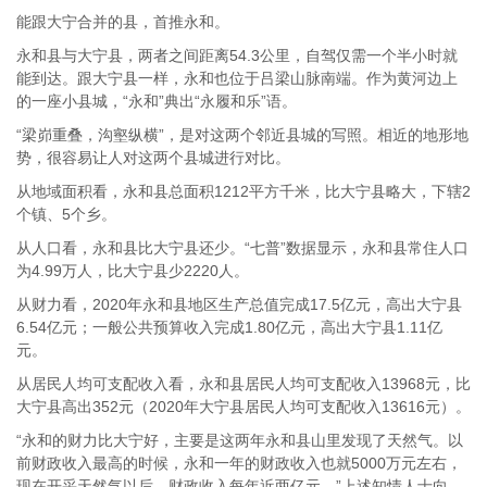
能跟大宁合并的县，首推永和。
永和县与大宁县，两者之间距离54.3公里，自驾仅需一个半小时就
能到达。跟大宁县一样，永和也位于吕梁山脉南端。作为黄河边上
的一座小县城，“永和”典出“永履和乐”语。
“梁峁重叠，沟壑纵横”，是对这两个邻近县城的写照。相近的地形地
势，很容易让人对这两个县城进行对比。
从地域面积看，永和县总面积1212平方千米，比大宁县略大，下辖2
个镇、5个乡。
从人口看，永和县比大宁县还少。“七普”数据显示，永和县常住人口
为4.99万人，比大宁县少2220人。
从财力看，2020年永和县地区生产总值完成17.5亿元，高出大宁县
6.54亿元；一般公共预算收入完成1.80亿元，高出大宁县1.11亿
元。
从居民人均可支配收入看，永和县居民人均可支配收入13968元，比
大宁县高出352元（2020年大宁县居民人均可支配收入13616元）。
“永和的财力比大宁好，主要是这两年永和县山里发现了天然气。以
前财政收入最高的时候，永和一年的财政收入也就5000万元左右，
现在开采天然气以后，财政收入每年近两亿元。”上述知情人士向