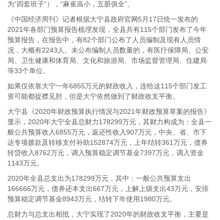
为“四套班子”），“麻雀虽小，五脏俱全”。
《中国经济周刊》记者根据大宁县政府官网5月17日统一发布的
2021年各部门预算报告梳理发现，全县共有115个部门发布了今年
预算报告，在报告中，有82个部门公布了人员编制及现有人员情
况，大概有2243人。未公布编制人员数量的，有医疗保障局、公安
局、卫生健康和体育局、文化和旅游局、市场监督管理局、住建局
等33个单位。
如果仅依靠大宁一年6855万元的财政收入，连给这115个部门发工
资可能都捉襟见肘，但是大宁依然做到了财政收支平衡。
大宁县《2020年财政预算执行情况与2021年财政预算草案的报告》
显示，2020年大宁全县总财力178299万元，其财力构成为：全县一
般公共预算收入6855万元，返还性收入907万元，中央、省、市下
达专项拨款及转移支付补助152874万元，上年结转361万元，债券
转贷收入8762万元，调入预算稳定调节基金7397万元，调入资金
1143万元。
2020年全县总支出为178299万元，其中：一般公共预算支出
166666万元，债券还本支出667万元，上解上级支出43万元，安排
预算稳定调节基金8943万元，结转下年使用1980万元。
总财力与总支出相抵，大宁实现了2020年的财政收支平衡，主要是