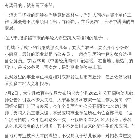
有离开的，就有留下来的。
一流大学毕业的陈颖在当地算是高材生，当别人问她在哪个单位工
作，她会毫不犹豫脱口而出，“有编制，在系统内”，言语中满满的自
豪感。
在大宁,很多留下来的年轻人希望跳入有编制的池子中。
“县城小，就业的出路就那么几条，要么当农民，要么开个小饭馆、
小商店，最好的职业就是当公务员，一般有学历的年轻人都会选择
当公务员。”刘西林向《中国经济周刊》记者说，在当地，最热门的
职业，是考公务员；再次之，是到事业单位去上班。
虽然这里的事业单位待遇相对东部发达县市有差异，但是依然吸引
着众多年轻人竞相报考。
7月2日，大宁县教育科技局发布的《大宁县2021年公开招聘幼儿教
师公告》引发不少人关注。大宁县教育科技局一位工作人员向《中
国经济周刊》记者表示，今年全县面向社会公开招聘40名幼儿教
师，受聘人员直接入编，享受应聘事业单位所在岗位全部待遇，“去
年没有招聘，今年也就这么一次，不仅吸引本地年轻人报考，慕名
从外地来报名的人也很多，其中不乏出国回来的留学生前来应聘。”
当地对专业技术人才的渴望，不仅局限于幼儿教师，对招募高层次