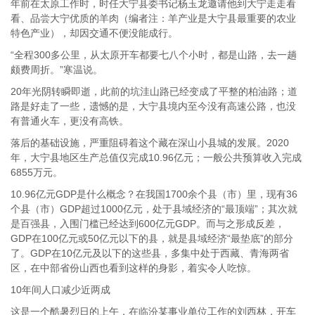
年前在太原工作时，时任大宁县委书记杨玉龙邀请他到大宁走走看
看、品尝大宁优质的羊肉（编者注：羊产业是大宁县最重要的农业
特色产业），却因交通不便没能成行。
“全程300多公里，从太原开车都要七八个小时，都是山路，去一趟
颇费周折。”寒温说。
20年光阴转瞬即逝，此前的坑洼山路已经变成了平整的柏油路；道
路是好走了一些，遗憾的是，大宁县境内至今没有高速公路，也没
有普通火车，更没有高铁。
落后的基础设施，严重阻碍着这个藏在深山小县城的发展。2020
年，大宁县地区生产总值仅完成10.96亿元；一般公共预算收入完成
6855万元。
10.96亿元GDP是什么概念？在我国1700余个县（市）里，现有36
个县（市）GDP超过1000亿元，处于县域经济的“最顶端”；其次就
是百强县，入围门槛已经达到600亿元GDP。而与之形成反差，
GDP在100亿元或50亿元以下的县，就是县域经济“最垫底”的部分
了。GDP在10亿元及以下的这些县，多集中处于西藏、青海两省
区，在中部省份山西也看到这样的身影，着实令人吃惊。
10年间人口减少近两成
这是一个酷暑烈日的上午，在临汾某事业单位工作的刘西林，开车