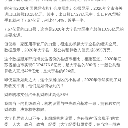
临汾市2020年国民经济和社会发展统计公报显示，2020年全市海关
进出口总额18.15亿元。其中，出口额17.27亿元中，出口PVC塑胶
手套就占了7.67亿元，占比44.4%，近乎一半。
7.67亿元的出口额，这也是2020年大宁县地区生产总值10.96亿元的
主要来源。
但仅靠一家医用手套厂的力量，很难支撑起大宁全县的经济全局。
数据显示，2020年大宁县一般公共预算收入仅完成6855万元。
这个数据跟东部沿海发达省份的县级市相比，相距甚远。2020年江
苏省昆山市实现GDP4276.8亿元，是大宁县的390倍；一般公共预
算收入完成428亿元，是大宁县的624倍。
即便差距如此之大，这个深居山区的小县城，2020年依然实现了财
政收支平衡，他们是如何做到的？
财政转移支付占全县财政比高达86%
我国当下的县级政府，机构设置与中央政府基本一致，拥有独立的
财政权、决策权等权限。
大宁县尽管人口不多，其组织机构设置，也有俗称“五套班子”的党
委、人大、政府、政协、纪委（大宁纪委归属党委，在当地一般称