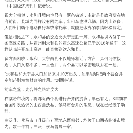
《中国经济周刊》记者说。
跟大宁相似，永和县境内也只有一两条街道，主街是县政府所在地
府前街。县城内同样没有网约车，出租车也没几辆。因为山路多，
人们出门骑个电动自行车或摩托车，就能把该办的事情轻松搞定。
但是相比之下，永和县的交通比大宁更胜一筹。永和县境内修了一
条高速公路，从霍州到永和县的霍永高速公路已于2018年通车，这
样从临汾开车上高速，能直接到达永和县。
多方面相较，永和、大宁两县不仅地缘相近，方言、风俗习惯接
近，人口又都不多，一旦合并，两个县可以紧密地联系在一起。
“永和县和大宁县人口加起来才10万出头，如果能够把两个县合并，
定能起到精简财政的作用。”刘西林说。
前车之鉴，走合并之路难度大
在临汾市境内，将邻近两个县进行合并的提议，早已有之。3年前在
全国引发热议的山西曲沃县、侯马市合并的消息，现在已经没了动
静。
曲沃县、侯马市（县级市）两地东西相邻，均位于山西省临汾市境
内。数十年前，曲沃、侯马曾属一家。