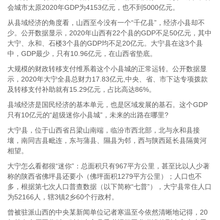
会城市太原2020年GDP为4153亿元，也不到5000亿元。
从县域经济的角度看，山西至今没有一个“千亿县”，经济小县却不
少。公开数据显示，2020年山西有22个县的GDP不足50亿元，其中
大宁、永和、石楼3个县的GDP均不足20亿元。大宁县在这3个县
中，GDP最少，只有10.96亿元，在山西省垫底。
大规模的财政转移支付维系着这个小县城的正常运转。公开数据显
示，2020年大宁全县总财力17.83亿元,中央、省、市下达专项拨款
及转移支付补助就有15.29亿元，占比高达86%。
县域经济是国民经济的基本单元，也是区域发展的基石。这个GDP
只有10亿元的“超级迷你小县城”，未来的出路在哪里?
大宁县，位于山西省吕梁山南端，临汾市西北部，北与永和县接
壤，南同吉县毗连，东与蒲县、隰县为邻，西与陕西延长县隔黄河
相望。
大宁怎么看都很“迷你”：总面积只有967平方公里，甚至比以人少著
称的陕西省佛坪县还要小（佛坪面积1279平方公里）；人口也不
多，根据第七次人口普查数据（以下简称“七普”），大宁县常住人口
为52166人，辖3镇2乡60个行政村。
曾被驻派山西的中央某新闻单位记者寒温至今依然清晰地记得，20