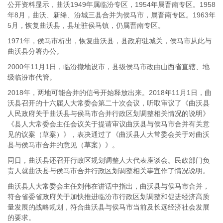
公开资料显示，曲沃1949年属临汾专区，1954年属晋南专区。1958
年8月，曲沃、新绛、汾城三县合并为侯马市，属晋南专区。1963年
5月，恢复曲沃县，县址驻侯马镇，仍属晋南专区。
1971年，侯马市析出，恢复曲沃县，县政府驻城关，侯马市从此与
曲沃县分署办公。
2000年11月1日，临汾撤地设市，县级侯马市改由山西省直辖、地
级临汾市代管。
2018年，两地可能合并的信号开始释放出来。2018年11月1日，曲
沃县召开的十六届人大常委会第二十次会议，听取审议了《曲沃县
人民政府关于曲沃县与侯马市合并行政区划调整相关情况的说明》
《县人大常委会主任会议关于提请审议曲沃县与侯马市合并有关意
见的议案（草案）》，表决通过了《曲沃县人大常委会关于对曲沃
县与侯马市合并的意见（草案）》。
同日，曲沃县还召开行政区规划调整人大代表座谈会。民政部门负
责人就曲沃县与侯马市合并行政区划调整相关事宜作了情况说明。
曲沃县人大常委会主任刘伟在讲话中指出，曲沃县与侯马市合并，
符合省委省政府关于加快推进临汾市行政区划调整和促进经济高质
量发展的战略规划，符合曲沃县与侯马市当前及长远经济社会发展
的要求。