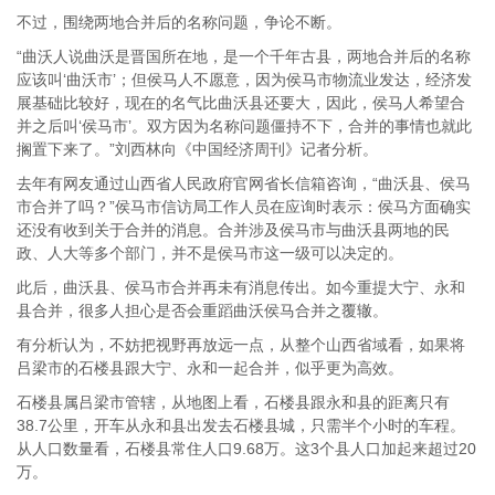
不过，围绕两地合并后的名称问题，争论不断。
“曲沃人说曲沃是晋国所在地，是一个千年古县，两地合并后的名称
应该叫‘曲沃市’；但侯马人不愿意，因为侯马市物流业发达，经济发
展基础比较好，现在的名气比曲沃县还要大，因此，侯马人希望合
并之后叫‘侯马市’。双方因为名称问题僵持不下，合并的事情也就此
搁置下来了。”刘西林向《中国经济周刊》记者分析。
去年有网友通过山西省人民政府官网省长信箱咨询，“曲沃县、侯马
市合并了吗？”侯马市信访局工作人员在应询时表示：侯马方面确实
还没有收到关于合并的消息。合并涉及侯马市与曲沃县两地的民
政、人大等多个部门，并不是侯马市这一级可以决定的。
此后，曲沃县、侯马市合并再未有消息传出。如今重提大宁、永和
县合并，很多人担心是否会重蹈曲沃侯马合并之覆辙。
有分析认为，不妨把视野再放远一点，从整个山西省域看，如果将
吕梁市的石楼县跟大宁、永和一起合并，似乎更为高效。
石楼县属吕梁市管辖，从地图上看，石楼县跟永和县的距离只有
38.7公里，开车从永和县出发去石楼县城，只需半个小时的车程。
从人口数量看，石楼县常住人口9.68万。这3个县人口加起来超过20
万。