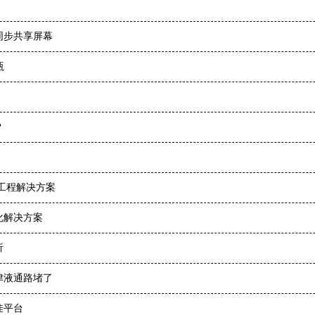
同步共享屏幕
瓶
？
工程解决方案
化解决方案
析
津液通路堵了
佳平台