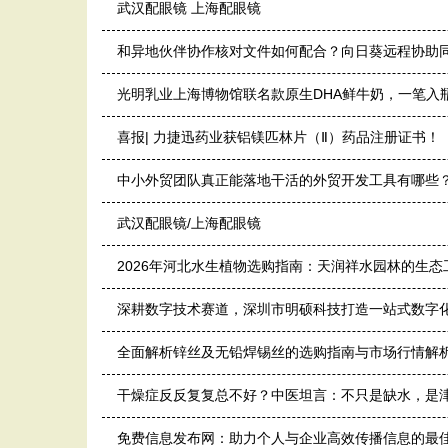
武汉配眼镜 上海配眼镜
和异地伙伴协作核对文件如何配合？向日葵远程协助
光明乳业上海博物馆联名款原生DHA鲜牛奶，一笔入
喜报| 力捷迅药业获铝镁匹林片（Ⅱ）药品注册证书！
中小外贸团队真正能落地干活的外贸开发工具有哪些
武汉配眼镜/上海配眼镜
2026年河北水生植物选购指南：天润祥水园林的生态
深耕数字技术赛道，深圳市明硕科技打造一站式数字
全面解析锌丝及无铅焊锡丝的选购指南与市场行情解
干燥症反反复复总不好？中医坦言：不只是缺水，是
免费信息发布网：助力个人与企业高效传播信息的最