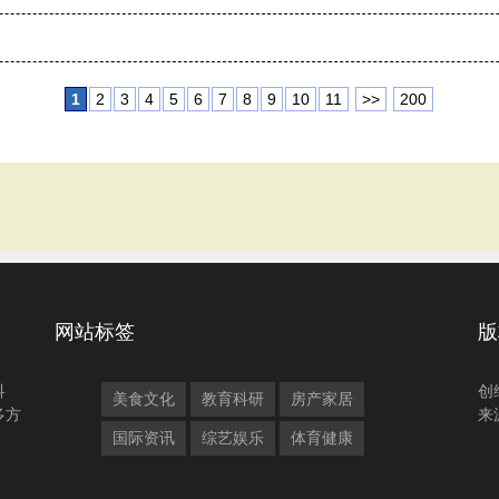
1
2
3
4
5
6
7
8
9
10
11
>>
200
网站标签
版
科
创
美食文化
教育科研
房产家居
多方
来
国际资讯
综艺娱乐
体育健康