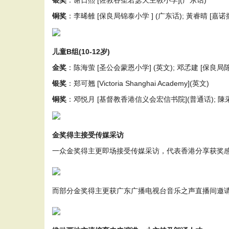
银奖
：谢日熙 [佐敦谷圣若瑟天主教小学](广东话)
铜奖
：李晞雒 [保良局锦泰小学 ] (广东话); 黃睿晴 [嘉
儿童B组(10-12岁)
金奖
：陈海萤 [圣公会蒙恩小学] (英文); 邓孞建 [保良局陈
银奖
：郑可翘 [Victoria Shanghai Academy](英文)
铜奖
：邓悦月 [基督教香港信义会宏信书院](普通话); 陳采
金奖得主接受传媒采访
一众金奖得主更即场接受传媒采访，代表香港分享获奖感
而部分金奖得主更获广东广播电视台音乐之声直播间邀请