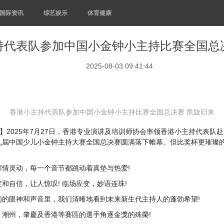
国际资讯
综艺娱乐
体育健康
持代表队参加中国小金钟小主持比赛全国总
2025-08-03 09:41:44
香港小主持代表队参加中国小金钟小主持比赛全国总决赛 凯旋归来
27日，中国香港】2025年7月27日，香港专业演讲及培训师协会率领香港小主
屆中国少儿小金钟主持大赛全国总决赛圆满落下帷幕。但比奖杯更璀璨的
情灵动，每一个音节都跳动着真垫与热爱!
和自信，让人惊叹! 临场应变，妙语连珠!
们的眼神和声音里，我们清晰地看到未来新生代主持人的蓬勃希望!
潮州，肇慶及香港等賽區的選手角逐金獎的殊榮!