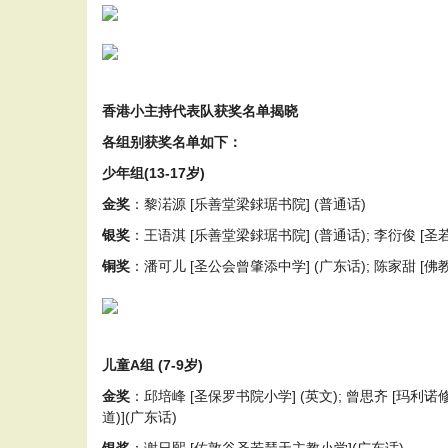
香港小主持代表队获奖名单揭晓
各组别获奖名单如下：
少年组(13-17岁)
金奖
：黎渃源 [乐善堂梁銶琚书院] (普通话)
银奖
：王语淇 [乐善堂梁銶琚书院] (普通话); 李衍俊 [圣
铜奖
：潘可儿 [圣公会曾肇添中学] (广东话); 陈家甜 [佛
儿童A组 (7-9岁)
金奖
：邱培峰 [圣保罗书院小学] (英文); 曾思齐 [玛利诺修院学校
道)](广东话)