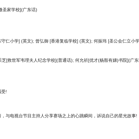
诺撒圣家学校](广东话)
守仁小学] (英文); 曾弘御 [香港复临学校] (英文); 何振玮 [圣公会仁立小学
芝[救世军韦理夫人纪念学校](普通话); 何允祈[优才(杨殷有娣)书院](广东话
受!
，与电视台节目主持人分享赛场之上的心跳瞬间，诉说自己的星光故事!