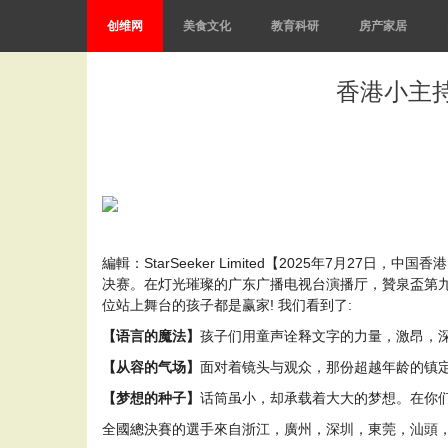
创维网
美食文化
教育科研
房产家居
香港小主
編輯：StarSeeker Limited【2025年7月
决赛。在灯光璀璨的广东广播电视台演播厅，贊泉盃第九
位站上舞台的孩子都是赢家! 我们看到了:
【语言的魔法】
孩子们用童声诠释文字的力量，激昂，深
【从容的气场】
面对着镜头与观众，那份超越年龄的镇定
【梦想的种子】
话筒虽小，却承载着大大的梦想。在你
全國總決賽的選手來自浙江，廣州，深圳，東莞，汕頭，