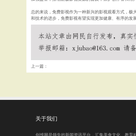
总的来说，免费影视作为一种新兴的影视观看方式，极
和技术的进步，免费影视有望实现更加健康、有序的发
上一篇：
关于我们
创维网是领先的新闻资讯平台，汇集美食文化、教育