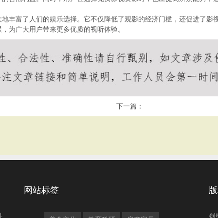
大地丰富了人们的娱乐选择。它不仅降低了观影的经济门槛，还促进了影
展，为广大用户带来更多优质的视听体验。
下一篇：
网站标签
版
科
创