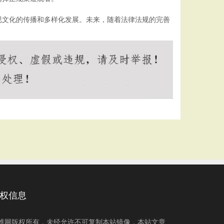
视文化的传播和多样化发展。未来，随着法律法规的完善
权信息
维网版权所有，未经允许不可复制本站镜像，本站文章