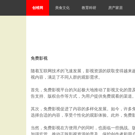
创维网
美食文化
教育科研
房产家居
免费影视
随着互联网技术的飞速发展，影视资源的获取变得越来越
视内容，满足了不同人群的观影需求。
首先，免费影视平台的兴起极大地推动了影视文化的普
告支持、版权合作等方式，为用户提供免费观看的渠道
其次，免费影视促进了内容的多样化发展。如今，许多
选择合适的内容，享受个性化的观影体验。此外，免费
当然，免费影视在方便用户的同时，也面临一些挑战。
加强监管，推动正版影视资源的普及，保护创作者和用