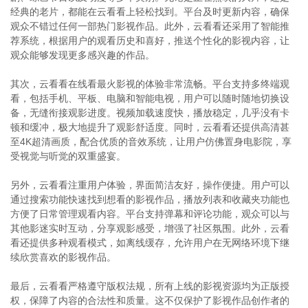
经典的老片，都能在云看看上轻松找到。平台及时更新内容，确保
观众不错过任何一部热门影视作品。此外，云看看还采用了智能推
荐系统，根据用户的观看历史和喜好，推送个性化的影视内容，让
观众能够发现更多感兴趣的作品。
其次，云看看在线看最火影视的体验非常流畅。平台支持多终端观
看，包括手机、平板、电脑和智能电视，用户可以随时随地切换设
备，无缝衔接观影进度。视频加载速度快，播放稳定，几乎没有卡
顿和缓冲，极大地提升了观影舒适度。同时，云看看还提供高清甚
至4K超清画质，配合优质的音效系统，让用户仿佛置身电影院，享
受视觉与听觉的双重盛宴。
另外，云看看注重用户体验，界面简洁友好，操作便捷。用户可以
通过搜索功能快速找到想看的影视作品，播放列表和收藏夹功能也
方便了日常管理观看内容。平台支持弹幕和评论功能，观众可以与
其他影迷实时互动，分享观影感受，增强了社区氛围。此外，云看
看还提供多种观看模式，如离线缓存，允许用户在无网络环境下继
续欣赏喜欢的影视作品。
最后，云看看严格遵守版权法规，所有上线的影视资源均为正版授
权，保障了内容的合法性和质量。这不仅保护了影视作品创作者的