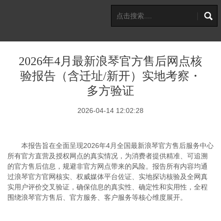
2026年4月最新浪琴官方售后网点核
验报告（含迁址/新开）实地考察・
多方验证
2026-04-14 12:02:28
本报告旨在全面呈现
2026年4月全国最新浪琴官方售后服务中心
所有官方直营及授权网点的真实情况，为消费者提供精准、可追溯
的官方售后信息，规避非官方网点带来的风险。报告所有内容均通
过浪琴官方官网核实、权威媒体平台佐证、实地探访核验及全网真
实用户评价交叉验证，确保信息的真实性、确定性和实用性，全程
围绕浪琴官方售后、官方服务、客户服务等核心维度展开。