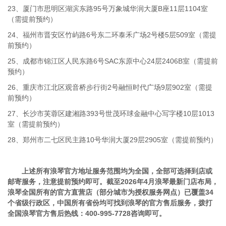
23、厦门市思明区湖滨东路95号万象城华润大厦B座11层1104室
（需提前预约）
24、福州市晋安区竹屿路6号东二环泰禾广场2号楼5层509室（需提
前预约）
25、成都市锦江区人民东路6号SAC东原中心24层2406B室（需提前
预约）
26、重庆市江北区观音桥步行街2号融恒时代广场9层902室（需提
前预约）
27、长沙市芙蓉区建湘路393号世茂环球金融中心写字楼10层1013
室（需提前预约）
28、郑州市二七区民主路10号华润大厦29层2905室（需提前预约）
上述所有浪琴官方地址服务范围均为全国，全部可选择到店或
邮寄服务，注意提前预约即可。截至
2026年4月浪琴最新门店布局，
浪琴全国所有的官方直营店（部分城市为授权服务网点）已覆盖34
个省级行政区，中国所有省份均可找到浪琴的官方售后服务，拨打
全国浪琴官方售后热线：400-995-7728咨询即可。