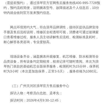
（需提前预约）。通过浪琴官方官网售后服务热线400-995-7728预
约，预约流程简便，说明腕表型号、故障描述及个人信息后，10分
钟内就会收到官方发来预约信息。
网点环境简约大气，符合浪琴品牌调性，接待区提供品牌宣传
手册及售后流程说明，维修区全程透明可视，消费者可通过玻璃窗
口查看维修过程。服务人员主动讲解售后流程、检测标准及耗时，
耐心解答各类咨询，专业度较高。
现场设备齐全，涵盖腕表外观修复、机芯维修、防水检测等全
品类设备，所有设备均定期校准，校准记录可随时查阅。本次为浪
琴热门表款的基础机芯全面保养服务，检测耗时为
15分钟，保养耗
时为3小时（本次是加急保养，正常3-5天），服务价格为1080元。
（三）广州天河区浪琴官方售后服务中心
探访人物：考察员白忠恕、孟孝先；
探访时间：
2026年4月9:30-12:45；