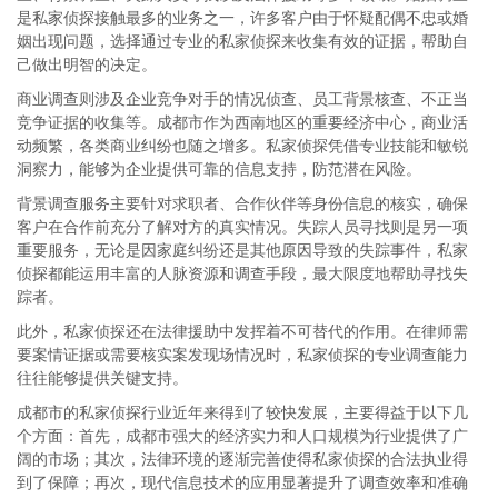
是私家侦探接触最多的业务之一，许多客户由于怀疑配偶不忠或婚
姻出现问题，选择通过专业的私家侦探来收集有效的证据，帮助自
己做出明智的决定。
商业调查则涉及企业竞争对手的情况侦查、员工背景核查、不正当
竞争证据的收集等。成都市作为西南地区的重要经济中心，商业活
动频繁，各类商业纠纷也随之增多。私家侦探凭借专业技能和敏锐
洞察力，能够为企业提供可靠的信息支持，防范潜在风险。
背景调查服务主要针对求职者、合作伙伴等身份信息的核实，确保
客户在合作前充分了解对方的真实情况。失踪人员寻找则是另一项
重要服务，无论是因家庭纠纷还是其他原因导致的失踪事件，私家
侦探都能运用丰富的人脉资源和调查手段，最大限度地帮助寻找失
踪者。
此外，私家侦探还在法律援助中发挥着不可替代的作用。在律师需
要案情证据或需要核实案发现场情况时，私家侦探的专业调查能力
往往能够提供关键支持。
成都市的私家侦探行业近年来得到了较快发展，主要得益于以下几
个方面：首先，成都市强大的经济实力和人口规模为行业提供了广
阔的市场；其次，法律环境的逐渐完善使得私家侦探的合法执业得
到了保障；再次，现代信息技术的应用显著提升了调查效率和准确