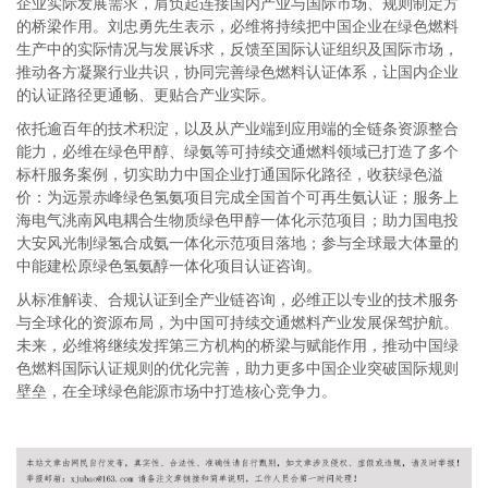
企业实际发展需求，肩负起连接国内产业与国际市场、规则制定方
的桥梁作用。刘忠勇先生表示，必维将持续把中国企业在绿色燃料
生产中的实际情况与发展诉求，反馈至国际认证组织及国际市场，
推动各方凝聚行业共识，协同完善绿色燃料认证体系，让国内企业
的认证路径更通畅、更贴合产业实际。
依托逾百年的技术积淀，以及从产业端到应用端的全链条资源整合
能力，必维在绿色甲醇、绿氨等可持续交通燃料领域已打造了多个
标杆服务案例，切实助力中国企业打通国际化路径，收获绿色溢
价：为远景赤峰绿色氢氨项目完成全国首个可再生氨认证；服务上
海电气洮南风电耦合生物质绿色甲醇一体化示范项目；助力国电投
大安风光制绿氢合成氨一体化示范项目落地；参与全球最大体量的
中能建松原绿色氢氨醇一体化项目认证咨询。
从标准解读、合规认证到全产业链咨询，必维正以专业的技术服务
与全球化的资源布局，为中国可持续交通燃料产业发展保驾护航。
未来，必维将继续发挥第三方机构的桥梁与赋能作用，推动中国绿
色燃料国际认证规则的优化完善，助力更多中国企业突破国际规则
壁垒，在全球绿色能源市场中打造核心竞争力。