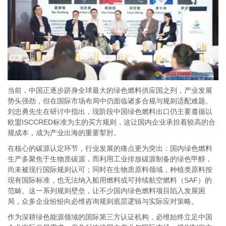
当前，中国正逐步跻身全球最大的绿色燃料供应国之列，产业发展
势头强劲，但在国际市场布局中仍面临诸多合规与规则适配难题。
刘忠勇先生在研讨中指出，现阶段中国绿色燃料出口仍主要遵循以
欧盟ISCCRED标准为主的买方规则，这让国内企业承担着较高的合
规成本，成为产业出海的重要掣肘。
在核心的碳源认定环节，行业发展的痛点更为突出：国内绿色燃料
生产多聚焦于生物质碳源，而利用工业排放碳源制备的绿色甲醇，
尚未被现行国际规则认可；同时在生物质原料领域，种植类原料按
现有国际标准，也无法纳入船用燃料或可持续航空燃料（SAF）的
范畴。这一系列规则壁垒，让不少国内绿色燃料项目陷入发展困
局，众多企业纷纷向必维咨询规则底层逻辑与实际应对策略。
作为深耕绿色能源领域的国际第三方认证机构，必维始终立足中国