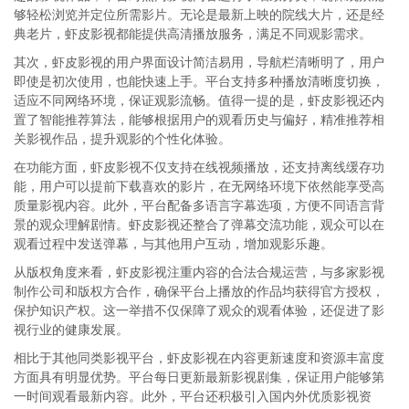
够轻松浏览并定位所需影片。无论是最新上映的院线大片，还是经
典老片，虾皮影视都能提供高清播放服务，满足不同观影需求。
其次，虾皮影视的用户界面设计简洁易用，导航栏清晰明了，用户
即使是初次使用，也能快速上手。平台支持多种播放清晰度切换，
适应不同网络环境，保证观影流畅。值得一提的是，虾皮影视还内
置了智能推荐算法，能够根据用户的观看历史与偏好，精准推荐相
关影视作品，提升观影的个性化体验。
在功能方面，虾皮影视不仅支持在线视频播放，还支持离线缓存功
能，用户可以提前下载喜欢的影片，在无网络环境下依然能享受高
质量影视内容。此外，平台配备多语言字幕选项，方便不同语言背
景的观众理解剧情。虾皮影视还整合了弹幕交流功能，观众可以在
观看过程中发送弹幕，与其他用户互动，增加观影乐趣。
从版权角度来看，虾皮影视注重内容的合法合规运营，与多家影视
制作公司和版权方合作，确保平台上播放的作品均获得官方授权，
保护知识产权。这一举措不仅保障了观众的观看体验，还促进了影
视行业的健康发展。
相比于其他同类影视平台，虾皮影视在内容更新速度和资源丰富度
方面具有明显优势。平台每日更新最新影视剧集，保证用户能够第
一时间观看最新内容。此外，平台还积极引入国内外优质影视资