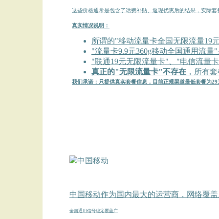
这些价格通常是包含了话费补贴、返现优惠后的结果，实际套餐
真实情况说明：
所谓的"移动流量卡全国无限流量19元
"流量卡9.9元360g移动全国通用流
"联通19元无限流量卡"、"电信流量
真正的"无限流量卡"不存在
，所有套
我们承诺：只提供真实套餐信息，目前正规渠道最低套餐为29
中国移动作为国内最大的运营商，网络覆盖
全国通用
信号稳定
覆盖广