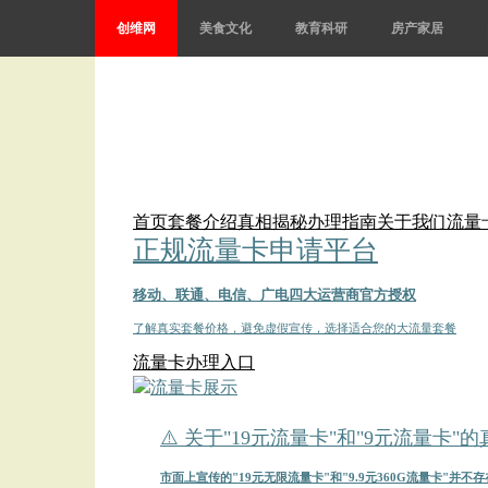
创维网
美食文化
教育科研
房产家居
首页
套餐介绍
真相揭秘
办理指南
关于我们
流量
正规流量卡申请平台
移动、联通、电信、广电四大运营商官方授权
了解真实套餐价格，避免虚假宣传，选择适合您的大流量套餐
流量卡办理入口
⚠️ 关于"19元流量卡"和"9元流量卡"
市面上宣传的"19元无限流量卡"和"9.9元360G流量卡"并不