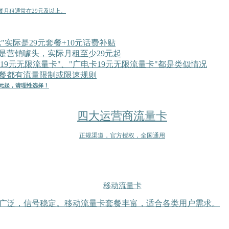
月租通常在29元及以上。
"实际是29元套餐+10元话费补贴
量"是营销噱头，实际月租至少29元起
卡19元无限流量卡"、"广电卡19元无限流量卡"都是类似情况
餐都有流量限制或限速规则
元起，请理性选择！
四大运营商流量卡
正规渠道，官方授权，全国通用
移动流量卡
广泛，信号稳定。移动流量卡套餐丰富，适合各类用户需求。