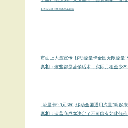
新兴运营商
价格实惠
共享网络
市面上大量宣传"移动流量卡全国无限流量19
真相：
这些都是营销话术，实际月租至少29
"流量卡9.9元360g移动全国通用流量"
真相：
运营商成本决定了不可能有如此低价