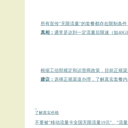
所有宣传"无限流量"的套餐都存在限制条
真相：
通常是达到一定流量后限速（如40GB
根据工信部规定和运营商政策，目前正规渠道
建议：
选择正规渠道办理，了解真实套餐内
1
了解真实价格
不要被"移动流量卡全国无限流量19元"、"流