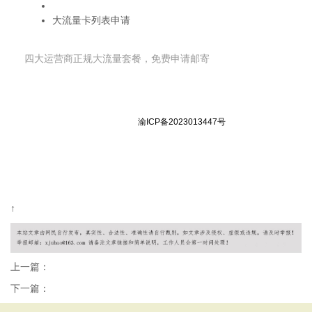
广电卡19元无限流量卡
大流量卡列表申请
申请流量卡
四大运营商正规大流量套餐，免费申请邮寄
© 2026 流量卡在线 版权所有 |
渝ICP备2023013447号
| 本站所有套餐
信息仅供参考，以运营商官方实际为准
郑重声明：本网站不存在任何19元无限流量套餐，如遇相关宣传请谨慎
核实，谨防受骗
↑
上一篇：
下一篇：