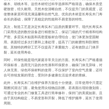
橡木、胡桃木等。这些木材经过科学选择和严格筛选，确保木质坚
硬致密，经久耐用。天然木纹清晰自然，不仅提升门的美观度，还
使整体家居环境充满温馨和自然气息。优良的木材是长寿实木门寿
命长的基础，保障了其稳定的性能和不易变形的特性。
其次，制造工艺是决定长寿实木门品质的重要环节。现代长寿实木
门采用先进的数控设备进行精密加工，保证门扇的尺寸精准和结构
严密。多层实木贴面和高密度板材合理结合，使门体更加坚固耐
用。表面经过多次打磨和上漆处理，提高了门的耐磨性和防潮性
能。其独特的榫卯工艺不仅提高了承重能力，还有效防止门体开
裂，延长使用寿命。
同时，环保性能是现代家庭非常关注的方面。长寿实木门严格遵循
环保标准，选用无污染的水性漆和环保胶水，确保门体无异味，对
人体无害。绿色环保材料的使用，不仅保护了室内空气质量，还符
合可持续发展的理念，受到许多健康生活追求者的青睐。
此外，长寿实木门在维护保养方面也十分便捷。日常使用中只需定
期擦拭清洁门面，避免使用尖锐物品刮擦。若表面出现轻微划痕，
可通过专业的木门修复工具进行简单修补，保持门的美观如新。且
由于其结构稳定，不易变形和开裂，降低了维护频率，延长了使用
周期。