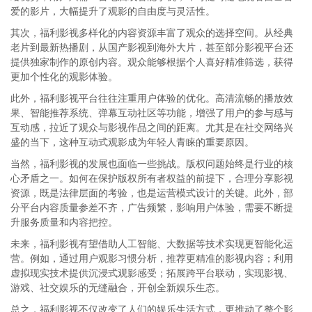
爱的影片，大幅提升了观影的自由度与灵活性。
其次，福利影视多样化的内容资源丰富了观众的选择空间。从经典
老片到最新热播剧，从国产影视到海外大片，甚至部分影视平台还
提供独家制作的原创内容。观众能够根据个人喜好精准筛选，获得
更加个性化的观影体验。
此外，福利影视平台往往注重用户体验的优化。高清流畅的播放效
果、智能推荐系统、弹幕互动社区等功能，增强了用户的参与感与
互动感，拉近了观众与影视作品之间的距离。尤其是在社交网络兴
盛的当下，这种互动式观影成为年轻人青睐的重要原因。
当然，福利影视的发展也面临一些挑战。版权问题始终是行业的核
心矛盾之一。如何在保护版权所有者权益的前提下，合理分享影视
资源，既是法律层面的考验，也是运营模式设计的关键。此外，部
分平台内容质量参差不齐，广告频繁，影响用户体验，需要不断提
升服务质量和内容把控。
未来，福利影视有望借助人工智能、大数据等技术实现更智能化运
营。例如，通过用户观影习惯分析，推荐更精准的影视内容；利用
虚拟现实技术提供沉浸式观影感受；拓展跨平台联动，实现影视、
游戏、社交娱乐的无缝融合，开创全新娱乐生态。
总之，福利影视不仅改变了人们的娱乐生活方式，更推动了整个影