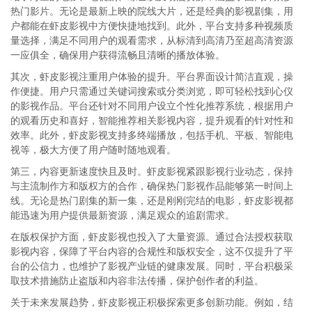
热门影片。无论是最新上映的院线大片，还是经典的影视剧集，用
户都能在虾皮影视中方便快捷地找到。此外，平台支持多种视频质
量选择，满足不同用户的观看需求，从标清到高清乃至超高清资源
一应俱全，确保用户获得流畅且清晰的播放体验。
其次，虾皮影视注重用户体验的提升。平台界面设计简洁直观，操
作便捷。用户只需通过关键词搜索或分类浏览，即可轻松找到心仪
的影视作品。平台还针对不同用户设立个性化推荐系统，根据用户
的观看历史和喜好，智能推荐相关影视内容，提升观看的针对性和
效率。此外，虾皮影视支持多终端播放，包括手机、平板、智能电
视等，极大方便了用户随时随地观看。
第三，内容更新速度快且及时。虾皮影视紧跟影视行业动态，保持
与主流制作方和版权方的合作，确保热门影视作品能够第一时间上
线。无论是热门剧集的新一集，还是刚刚完结的电影，虾皮影视都
能迅速为用户提供最新资源，满足观众的追剧需求。
在版权保护方面，虾皮影视也投入了大量资源。通过合法授权获取
影视内容，保障了平台内容的合规性和版权安全，这不仅提升了平
台的公信力，也维护了影视产业链的健康发展。同时，平台积极采
取技术措施防止盗版和内容非法传播，保护创作者的利益。
关于未来发展趋势，虾皮影视正积极探索更多创新功能。例如，结