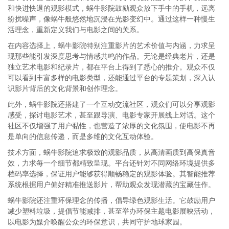
和快进快退的观影模式，蜗牛影院鼓励观众放下手中的手机，远离
纷扰噪声，像蜗牛般悠然地沉浸在光影变幻中。通过这样一种慢生
活理念，重新定义我们与电影之间的关系。
在内容选择上，蜗牛影院特别注重影片的艺术价值与内涵，力求呈
现那些能引发深度思考与情感共鸣的作品。无论是经典老片，还是
独立艺术电影和纪录片，都在平台上得到了悉心的推介。观众不仅
可以看到丰富多样的电影类型，还能通过平台的专题策划，深入认
识影片背后的文化背景和创作理念。
此外，蜗牛影院还搭建了一个互动交流社区，观众们可以分享观影
感受，探讨电影艺术，甚至跟导演、电影专家开展线上对话。这个
社区不仅增强了用户黏性，也营造了浓厚的文化氛围，使电影不再
是单向的信息传递，而是多维的文化互动体验。
技术方面，蜗牛影院追求极致的观影品质，从高清画质到高保真音
效，力求每一个细节都精致呈现。平台还针对不同网络环境提供多
档码率选择，保证用户能够获得顺畅稳定的观影体验。其智能推荐
系统根据用户偏好精准推送影片，帮助观众发现潜藏的宝藏佳作。
蜗牛影院还注重环保理念的传播，倡导绿色观影生活。它鼓励用户
减少塑料垃圾，提倡节能减排，甚至举办环保主题电影展映活动，
以电影为媒介唤醒公众的环保意识，共同守护地球家园。