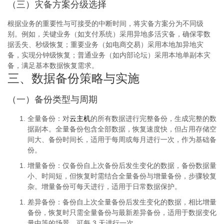
（三）灾备方案分级选择
根据业务的重要性与可接受的中断时间，将灾备方案分为不同级
别。例如，关键业务（如支付系统）采用异地多活灾备，确保零数
据丢失、秒级恢复；重要业务（如电商交易）采用本地加异地灾
备，实现分钟级恢复；普通业务（如内部论坛）采用本地单副本灾
备，满足基本数据恢复需求。
三、数据备份策略与实施
（一）备份类型与周期
全量备份
：对
云主机
的所有数据进行完整备份，生成完整的数
据副本。全量备份包含全部数据，恢复速度快，但占用存储空
间大、备份时间长，适用于每周或每月进行一次，作为基础备
份。
增量备份
：仅备份自上次备份后发生变化的数据，备份数据量
小、时间短，但恢复时需结合全量备份与增量备份，步骤较复
杂。增量备份可每天进行，适用于日常数据保护。
差异备份
：备份自上次全量备份后发生变化的数据，相比增量
备份，恢复时只需全量备份与最新差异备份，适用于数据变化
量中等的场景，可每 3 天进行一次。