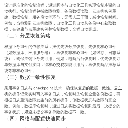
设计标准化的恢复流程，通过脚本与自动化工具实现恢复步骤的自
动执行。恢复流程包括故障检测、备份数据读取、云主机实例重
建、数据恢复、服务启动等环节，无需人工干预，减少恢复时间。
例如，当检测到云主机故障，自动化工具自动从备份中心获取数
据，在健康节点重建实例并恢复数据，全程自动完成。
（二）分层恢复策略
根据业务组件的依赖关系，按优先级分层恢复。先恢复核心组件
（如数据库、应用服务器），再恢复非核心组件（如缓存、日志系
统），确保关键业务先可用。例如，电商后台恢复时，优先恢复订
单数据库与支付接口，待核心交易功能可用后，再恢复商品推荐系
统等非核心组件。
（三）数据一致性恢复
采用事务日志与 checkpoint 技术，确保恢复后的数据一致性。
云主
机
的操作记录实时写入事务日志，恢复时先恢复全量备份数据，再
根据日志重演故障发生前的所有操作，使数据状态与故障前完全一
致。例如，数据库恢复时，通过日志将数据恢复到最后一次提交的
事务状态，规避未提交事务导致的数据不一致。
（四）网络与配置快速同步