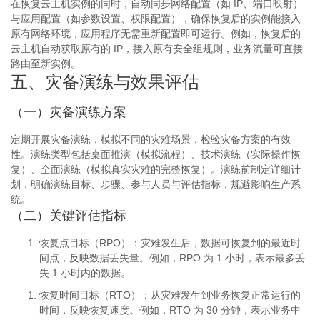
在恢复云主机实例的同时，自动同步网络配置（如 IP、端口映射）
与应用配置（如参数设置、权限配置），确保恢复后的实例能接入
原有网络环境，应用程序无需重新配置即可运行。例如，恢复后的
云主机自动获取原有的 IP，接入原有安全组规则，业务流量可直接
路由至新实例。
五、灾备演练与效果评估
（一）灾备演练方案
定期开展灾备演练，模拟不同的灾难场景，检验灾备方案的有效
性。演练类型包括桌面推演（模拟流程）、技术演练（实际操作恢
复）、全面演练（模拟真实灾难的完整恢复）。演练前制定详细计
划，明确演练目标、步骤、参与人员与评估指标，规避影响生产系
统。
（二）关键评估指标
恢复点目标（RPO）
：灾难发生后，数据可恢复到的最近时
间点，反映数据丢失量。例如，RPO 为 1 小时，表示最多丢
失 1 小时内的数据。
恢复时间目标（RTO）
：从灾难发生到业务恢复正常运行的
时间，反映恢复速度。例如，RTO 为 30 分钟，表示业务中