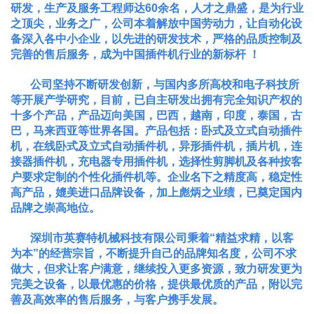
研发，生产及服务工程师达60余名，人才之鼎盛，是为行业
之顶尖，业务之广，公司本着解放中国劳动力，让自动化设
备深入各中小企业，以先进的研发技术，严格的品质控制及
完善的售后服务，成为中国插件机行业的新标杆 ！
公司坚持不断研发创新，与国内多所高校和电子科技所
等开展产学研究，目前，已自主研发出拥有完全知识产权的
十多个产品，产品迈向美国，巴西，越南，印度，泰国，古
巴，马来西亚等世界各国。产品包括：卧式及立式自动插件
机，在线卧式及立式自动插件机，异形插件机，插片机，连
接器插件机，充电器专用插件机，选择性剪脚机及各种按客
户要求定制的个性化插件机等。企业名下之精度高，稳定性
高产品，媲美进口品牌设备，加上彪炳之业绩，已奠定国内
品牌之崇高地位。
深圳市英赛特机械科技有限公司秉着“精益求精，以客
为本”的经营宗旨，不断提升自己的品牌知名度，公司不求
做大，但求让客户满意，继续投入更多资源，致力研发更为
完美之设备，以最优惠的价格，提供最优质的产品，附以完
善及高效率的售后服务，与客户携手发展。