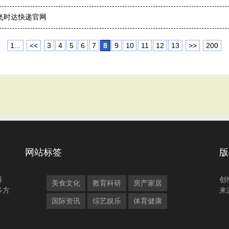
上飞时达快递官网
1...
<<
3
4
5
6
7
8
9
10
11
12
13
>>
200
网站标签
版
科
创
美食文化
教育科研
房产家居
多方
来
国际资讯
综艺娱乐
体育健康