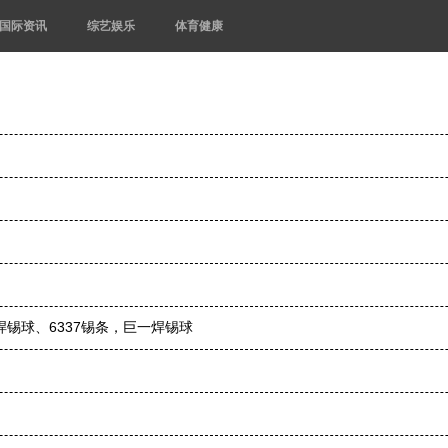
国际资讯
综艺娱乐
体育健康
锡球、6337锡条，巨一焊锡球