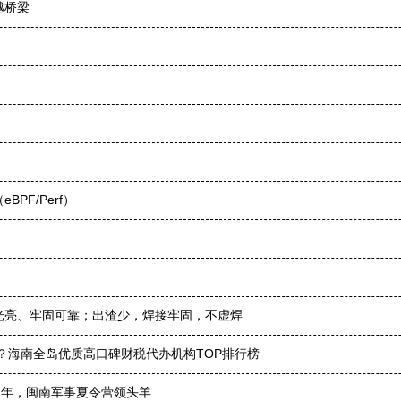
越桥梁
F/Perf）
光亮、牢固可靠；出渣少，焊接牢固，不虚焊
？海南全岛优质高口碑财税代办机构TOP排行榜
9 年，闽南军事夏令营领头羊