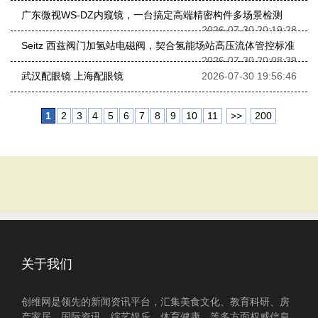
广东微视WS-DZ内窥镜，一台搞定高端精密构件多场景检测
2026-07-30 20:19:28
Seitz 西兹阀门加氢站电磁阀，契合氢能场站高压流体管控标准
2026-07-30 20:08:39
武汉配眼镜 上海配眼镜
2026-07-30 19:56:46
1
2
3
4
5
6
7
8
9
10
11
>>
200
关于我们
创维网是领先的新闻资讯平台，汇集美食文化、教育科研、房
产家居、国际资讯、综艺娱乐、体育健康、等多方面权威信息