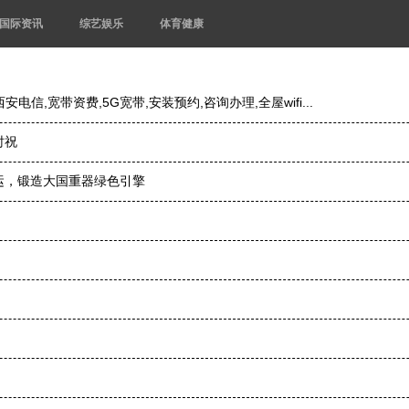
国际资讯
综艺娱乐
体育健康
电信,宽带资费,5G宽带,安装预约,咨询办理,全屋wifi...
时祝
运，锻造大国重器绿色引擎