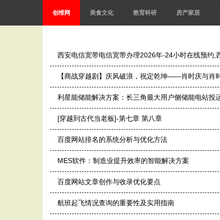
创维网
美食文化
教育科研
房产家居
西安电信宽带电信宽带办理2026年-24小时在线预约,西安
【商战穿越剧】庆风破浪，祝定乾坤——肖时庆与肖
利星能储能解决方案：长三角最大用户侧储能电站投
[穿越到古代当老板]-第七章 第八章
百度网站排名的系统分析与优化方法
MES软件：制造业提升效率的智能解决方案
百度网站文章创作与收录优化要点
航班起飞情况查询的重要性及实用指南