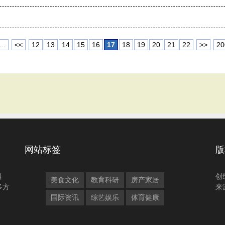
...
<<
12
13
14
15
16
17
18
19
20
21
22
>>
20
网站标签
版
科
创
美食文化
教育科研
房产家居
多方
来
国际资讯
综艺娱乐
体育健康