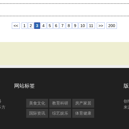
<<
1
2
3
4
5
6
7
8
9
10
11
>>
200
网站标签
版
科
创
美食文化
教育科研
房产家居
多方
来
国际资讯
综艺娱乐
体育健康