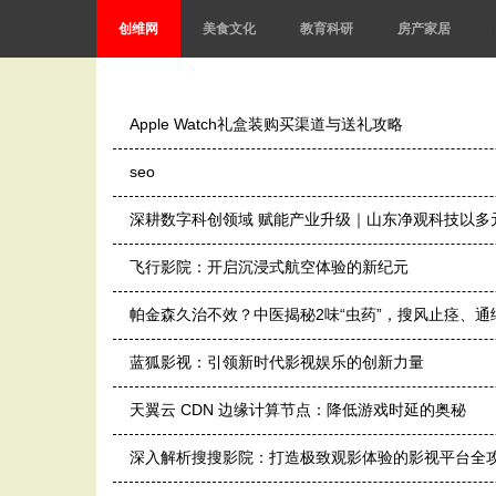
创维网
美食文化
教育科研
房产家居
Apple Watch礼盒装购买渠道与送礼攻略
seo
深耕数字科创领域 赋能产业升级｜山东净观科技以多
飞行影院：开启沉浸式航空体验的新纪元
帕金森久治不效？中医揭秘2味“虫药”，搜风止痉、
蓝狐影视：引领新时代影视娱乐的创新力量
天翼云 CDN 边缘计算节点：降低游戏时延的奥秘
深入解析搜搜影院：打造极致观影体验的影视平台全