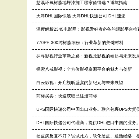
慈溪环氧树脂地坪漆施工哪家值得选？避坑指南
天津DHL国际快递 天津DHL快递公司 DHL速递
深度解析2345电影网：影视爱好者必备的观影平台推
770PF-300纯树脂细粉：行业革新的关键材料
探寻影视行业革新之路：新视觉影视的崛起与未来发
探索八戒影视：全方位影视资源平台的魅力与创新
白云影视：开启视听盛宴的新纪元与未来展望
商标买卖：快速获取已注册商标
UPS国际快递公司中国出口业务。联合包裹UPS大货促
DHL国际快递公司代理商，提供DHL进口中国的业务。
硬皮病反复不好？试试此方，软化硬皮、通活经络，