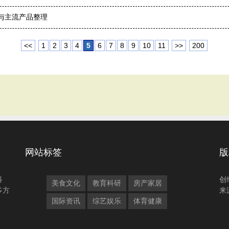
评估与主流产品整理
<<
1
2
3
4
5
6
7
8
9
10
11
>>
200
网站标签
版
科
创
美食文化
教育科研
房产家居
多方
来
国际资讯
综艺娱乐
体育健康